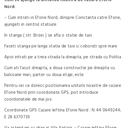
Nord:
– Cum intrati in Eforie Nord, dinspre Constanta catre Eforie,
ajungeti in centrul statiunii
In stanga ( str. Brizei ) se afla o statie de taxi
Faceti stanga pe langa statia de taxi si coborati spre mare
Apoi intrati pe a treia strada la dreapta, pe strada cu Politia
Cum ati facut dreapta, a doua constructie pe dreapta cu
balcoane mari, parter cu doua etaje, este
Pentru cei ce doresc pozitionarea unitatii noastre de cazare
Eforie Nord prin coordonate GPS, pot introduce
coordonatele de mai jos:
Coordonate GPS Cazare Ieftina Eforie Nord : N 44 0649244;
E 28 6370739
Va asteptam cu drag in Vila Antaris – Cazare Ieftina Eforie