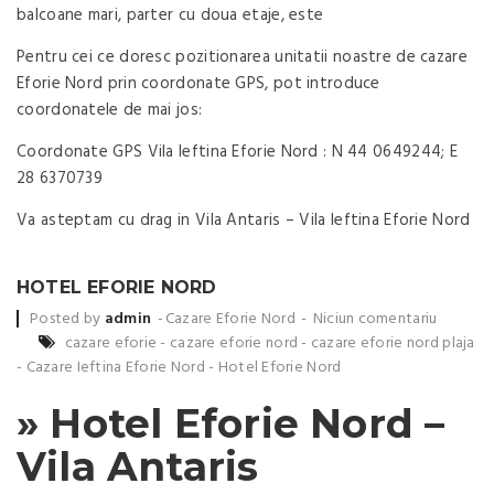
balcoane mari, parter cu doua etaje, este
Pentru cei ce doresc pozitionarea unitatii noastre de cazare
Eforie Nord prin coordonate GPS, pot introduce
coordonatele de mai jos:
Coordonate GPS Vila Ieftina Eforie Nord : N 44 0649244; E
28 6370739
Va asteptam cu drag in Vila Antaris – Vila Ieftina Eforie Nord
HOTEL EFORIE NORD
Posted by
admin
Cazare Eforie Nord
Niciun comentariu
cazare eforie
-
cazare eforie nord
-
cazare eforie nord plaja
-
Cazare Ieftina Eforie Nord
-
Hotel Eforie Nord
» Hotel Eforie Nord –
Vila Antaris