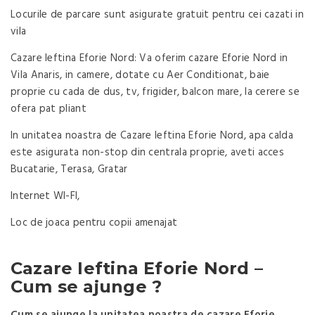
Locurile de parcare sunt asigurate gratuit pentru cei cazati in
vila
Cazare Ieftina Eforie Nord: Va oferim cazare Eforie Nord in
Vila Anaris, in camere, dotate cu Aer Conditionat, baie
proprie cu cada de dus, tv, frigider, balcon mare, la cerere se
ofera pat pliant
In unitatea noastra de Cazare Ieftina Eforie Nord, apa calda
este asigurata non-stop din centrala proprie, aveti acces
Bucatarie, Terasa, Gratar
Internet WI-FI,
Loc de joaca pentru copii amenajat
Cazare Ieftina Eforie Nord –
Cum se ajunge ?
Cum se ajunge la unitatea noastra de cazare Eforie