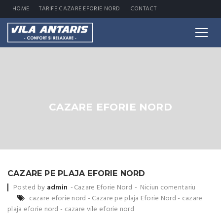
HOME
TARIFE CAZARE EFORIE NORD
CONTACT
CAZARE EFORIE NORD
CAZARE PE PLAJA EFORIE NORD
Posted by
admin
Cazare Eforie Nord
Niciun comentariu
cazare eforie nord
-
Cazare pe plaja Eforie Nord
-
cazare
plaja eforie nord
-
cazare vile eforie nord