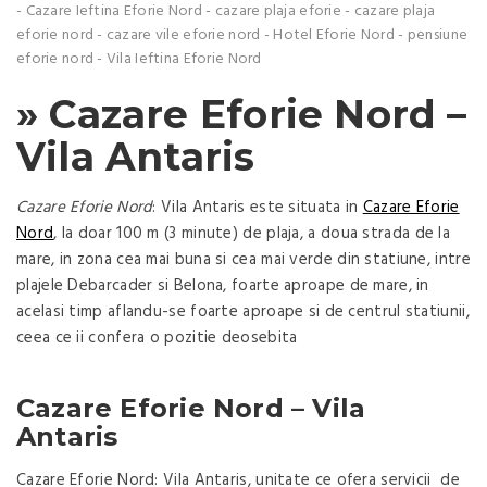
-
Cazare Ieftina Eforie Nord
-
cazare plaja eforie
-
cazare plaja
eforie nord
-
cazare vile eforie nord
-
Hotel Eforie Nord
-
pensiune
eforie nord
-
Vila Ieftina Eforie Nord
» Cazare Eforie Nord –
Vila Antaris
Cazare Eforie Nord
: Vila Antaris este situata in
Cazare Eforie
Nord
, la doar 100 m (3 minute) de plaja, a doua strada de la
mare, in zona cea mai buna si cea mai verde din statiune, intre
plajele Debarcader si Belona, foarte aproape de mare, in
acelasi timp aflandu-se foarte aproape si de centrul statiunii,
ceea ce ii confera o pozitie deosebita
Cazare Eforie Nord – Vila
Antaris
Cazare Eforie Nord: Vila Antaris, unitate ce ofera servicii de