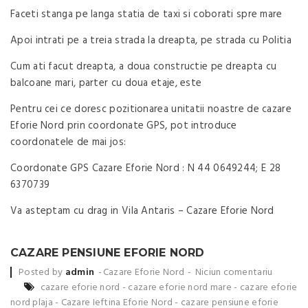
Faceti stanga pe langa statia de taxi si coborati spre mare
Apoi intrati pe a treia strada la dreapta, pe strada cu Politia
Cum ati facut dreapta, a doua constructie pe dreapta cu
balcoane mari, parter cu doua etaje, este
Pentru cei ce doresc pozitionarea unitatii noastre de cazare
Eforie Nord prin coordonate GPS, pot introduce
coordonatele de mai jos:
Coordonate GPS Cazare Eforie Nord : N 44 0649244; E 28
6370739
Va asteptam cu drag in Vila Antaris – Cazare Eforie Nord
CAZARE PENSIUNE EFORIE NORD
Posted by
admin
Cazare Eforie Nord
Niciun comentariu
cazare eforie nord
-
cazare eforie nord mare
-
cazare eforie
nord plaja
-
Cazare Ieftina Eforie Nord
-
cazare pensiune eforie