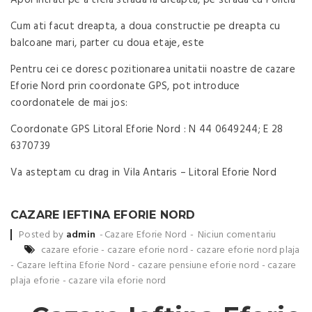
Cum ati facut dreapta, a doua constructie pe dreapta cu
balcoane mari, parter cu doua etaje, este
Pentru cei ce doresc pozitionarea unitatii noastre de cazare
Eforie Nord prin coordonate GPS, pot introduce
coordonatele de mai jos:
Coordonate GPS Litoral Eforie Nord : N 44 0649244; E 28
6370739
Va asteptam cu drag in Vila Antaris – Litoral Eforie Nord
CAZARE IEFTINA EFORIE NORD
Posted by
admin
Cazare Eforie Nord
Niciun comentariu
cazare eforie
-
cazare eforie nord
-
cazare eforie nord plaja
-
Cazare Ieftina Eforie Nord
-
cazare pensiune eforie nord
-
cazare
plaja eforie
-
cazare vila eforie nord