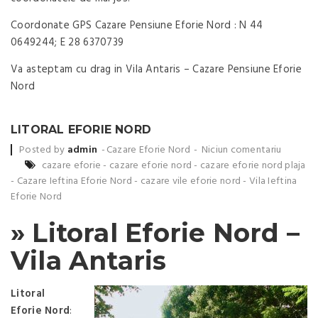
Coordonate GPS Cazare Pensiune Eforie Nord : N 44
0649244; E 28 6370739
Va asteptam cu drag in Vila Antaris – Cazare Pensiune Eforie
Nord
LITORAL EFORIE NORD
Posted by
admin
Cazare Eforie Nord
Niciun comentariu
cazare eforie
-
cazare eforie nord
-
cazare eforie nord plaja
-
Cazare Ieftina Eforie Nord
-
cazare vile eforie nord
-
Vila Ieftina
Eforie Nord
» Litoral Eforie Nord –
Vila Antaris
Litoral
Eforie Nord
: