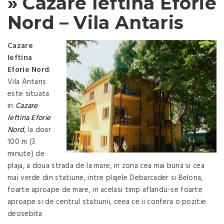
» Cazare Ieftina Eforie
Nord – Vila Antaris
Cazare
Ieftina
Eforie Nord
:
Vila Antaris
este situata
in
Cazare
Ieftina Eforie
Nord
, la doar
100 m (3
minute) de
plaja, a doua strada de la mare, in zona cea mai buna si cea
mai verde din statiune, intre plajele Debarcader si Belona,
foarte aproape de mare, in acelasi timp aflandu-se foarte
aproape si de centrul statiunii, ceea ce ii confera o pozitie
deosebita