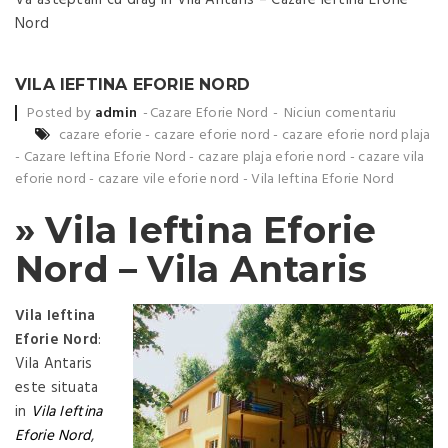
Nord
VILA IEFTINA EFORIE NORD
Posted by
admin
Cazare Eforie Nord
Niciun comentariu
cazare eforie
-
cazare eforie nord
-
cazare eforie nord plaja
-
Cazare Ieftina Eforie Nord
-
cazare plaja eforie nord
-
cazare vila
eforie nord
-
cazare vile eforie nord
-
Vila Ieftina Eforie Nord
» Vila Ieftina Eforie
Nord – Vila Antaris
Vila Ieftina
Eforie Nord
:
Vila Antaris
este situata
in
Vila Ieftina
Eforie Nord
,