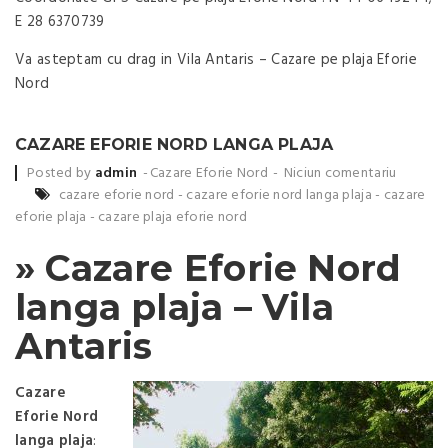
E 28 6370739
Va asteptam cu drag in Vila Antaris – Cazare pe plaja Eforie
Nord
CAZARE EFORIE NORD LANGA PLAJA
Posted by
admin
Cazare Eforie Nord
Niciun comentariu
cazare eforie nord
-
cazare eforie nord langa plaja
-
cazare
eforie plaja
-
cazare plaja eforie nord
» Cazare Eforie Nord
langa plaja – Vila
Antaris
Cazare
Eforie Nord
langa plaja
: